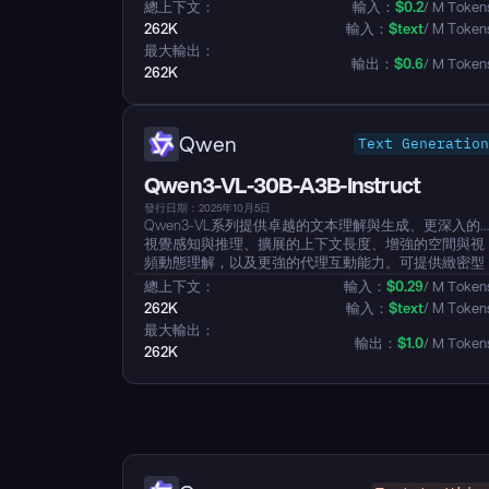
並具備強大的一般視覺理解能力、多語言 OCR、細微的
總上下文：
輸入：
$
0.2
/ M Token
視覺定位和視覺對話能力。作為 Qwen3 系列的一部分
262K
輸入：
$
text
/ M Token
它繼承了強大的語言基礎，使其能夠理解和執行複雜的
最大輸出：
指令。...
輸出：
$
0.6
/ M Token
262K
Qwen
Text Generation
Qwen3-VL-30B-A3B-Instruct
發行日期：2025年10月5日
Qwen3-VL系列提供卓越的文本理解與生成、更深入的
視覺感知與推理、擴展的上下文長度、增強的空間與視
頻動態理解，以及更強的代理互動能力。可提供緻密型
和MoE架構，從邊緣計算擴展到雲端，並有指導型和加
總上下文：
輸入：
$
0.29
/ M Token
強推理的Thinking版本。...
262K
輸入：
$
text
/ M Token
最大輸出：
輸出：
$
1.0
/ M Token
262K