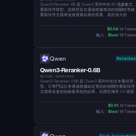
Qwen3-Reranker-8B 是 Qwen3 系列中的 80 億參數文
重新排序模型。該模型旨在通過根據查詢的相關性準確
重新排序文檔來改進搜索結果的質量。基於強大的
Qwen3 基礎模型，它在理解長文本（具有 32k 上下文
度）方面表現優異，並支持超過 100 種語言。Qwen3-
$
0.04
/ M Token
Reranker-8B 模型是提供各種文本和代碼檢索場景中先
輸入：
$
text
/ M Token
進性能的靈活系列的一部分。...
Qwen
Reranker
Qwen3-Reranker-0.6B
發行日期：2025年6月6日
Qwen3-Reranker-0.6B 是 Qwen3 系列中的文本重排序
型。它專門設計來通過根據給定查詢的相關性重新排序
文檔來改進初始檢索系統的結果。此模型擁有 0.6 億個
參數和 32k 的上下文長度，利用其 Qwen3 基礎的強大
語言（支持100多種語言）、長文本理解和推理能力。
$
0.01
/ M Token
估結果顯示，Qwen3-Reranker-0.6B 在各種文本檢索基
輸入：
$
text
/ M Token
準測試中達到了強勁的性能，包括 MTEB-R、CMTEB-R
和 MLDR。...