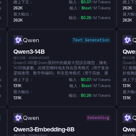
率。它在复杂任务上展示了显著的性能优势，比如代理
具有關
s
總上下文：
輸入：
$
0.07
/ M Tokens
總上下
编码、代理浏览器使用和其他基础编码任务。该模型本
進，例
s
262K
輸入：
$
text
/ M Tokens
262K
地支持 256K tokens 的长上下文，可以扩展到 1M
學、編
最大輸出：
最大輸
tokens，从而实现更好的仓库规模理解和处理。此外，
面也顯
s
輸出：
$
0.28
/ M Tokens
262K
262K
它为像 Qwen Code 和 CLINE 这样的平台提供强大的代
對齊用
理编码支持，并具有专门设计的函数调用格式。...
更高質
到了增
且在輸出中不
Qwen
Text Generation
Qwen3-14B
Qwe
發行日期：2025年4月30日
發行日期：
有
Qwen3-14B是Qwen系列中的最新大型語言模型，擁有
Qwen
雜
14.8B個參數。此模型獨特地支持在思考模式（用于复杂
8.2
逻辑推理、数学和编码）和非思考模式（用于高效、通
於複雜
用对话）之间无缝切换。它在推理能力上显著增强，超
高效、
s
總上下文：
輸入：
$
0.07
/ M Tokens
總上下
越了之前的QwQ和Qwen2.5指令模型在数学、代码生成
在數學
s
131K
輸入：
$
text
/ M Tokens
131K
和常识逻辑推理方面的表现。模型在创造性写作、角色
QwQ 
最大輸出：
最大輸
扮演和多轮对话的人类偏好对齐方面表现优异。此外，
扮演和
s
輸出：
$
0.28
/ M Tokens
131K
131K
它支持超过100种语言和方言，具有强大的多语言指令遵
它支持
循和翻译能力...
循和翻譯
Qwen
Embedding
Qwen3-Embedding-8B
Qwe
發行日期：2025年6月6日
發行日期：