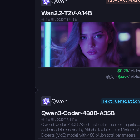
Qwen
Text-to-Video
Wan2.2-T2V-A14B
發行日期：2025年8月13日
$
0.29
/ Vide
輸入：
$
text
/ Vide
Qwen
Text Generation
Qwen3-Coder-480B-A35B
發行日期：2025年7月31日
Qwen3-Coder-480B-A35B-Instruct is the most agentic
code model released by Alibaba to date. It is a Mixture-of
Experts (MoE) model with 480 billion total parameters