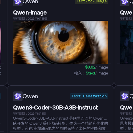
Qwen
Text-to-Image
Qwen-Image
Qwen
發行日期：2025年9月15日
發行日期：
o
$
0.02
/ Image
o
輸入：
$
text
/ Image
Qwen
Text Generation
Qwen3-Coder-30B-A3B-Instruct
Qwen
發行日期：2025年8月1日
發行日期：
Qwen3-Coder-30B-A3B-Instruct 是阿里巴巴的 Qwen 团
Qwen3-
-
队开发的 Qwen3 系列代码模型。作为一个精简和优化的
思考模
模型，它在增强编码能力的同时保持了出色的性能和效
型，擁有