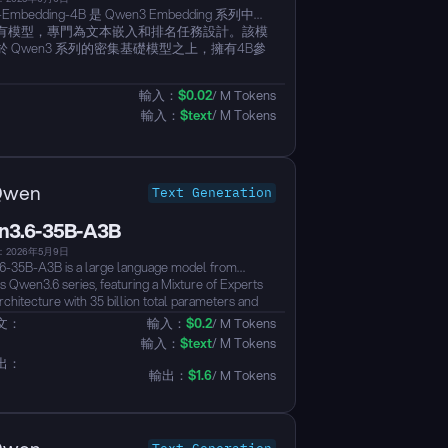
-Embedding-4B 是 Qwen3 Embedding 系列中最
有模型，專門為文本嵌入和排名任務設計。該模
於 Qwen3 系列的密集基礎模型之上，擁有4B參
型支援長度達到32K的上下文，以及可以生成最
2560維度的嵌入。模型繼承了卓越的多語言能
輸入：
$
0.02
/ M Tokens
援超過100種語言，並具有長文本理解和推理技
輸入：
$
text
/ M Tokens
MTEB 多語言排行榜上表現出色（得分69.45），
種任務中展示了卓越的結果，包括文本檢索、代
、文本分類、聚類以及對語料挖掘。模型提供靈
量維度（32到2560）以及指令感知能力，以在特
和場景中提升性能，實現效率和效果的最佳平
Qwen
Text Generation
3.6-35B-A3B
2026年5月9日
-35B-A3B is a large language model from
s Qwen3.6 series, featuring a Mixture of Experts
chitecture with 35 billion total parameters and
ately 3 billion active parameters per inference,
文：
輸入：
$
0.2
/ M Tokens
ing strong performance with efficient compute
輸入：
$
text
/ M Tokens
ion. The model supports both thinking and non-
出：
 modes, offering flexible switching between rapid
輸出：
$
1.6
/ M Tokens
e and deep reasoning...