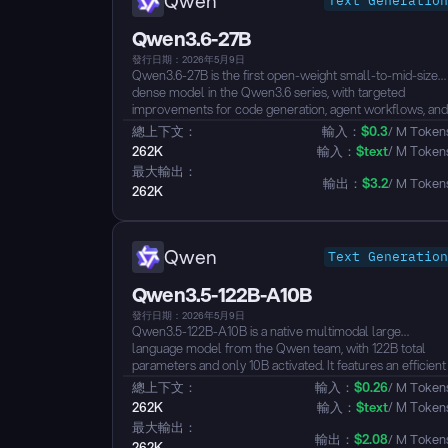
Qwen
Text Generation
Qwen3.6-27B
發行日期：2026年5月9日
Qwen3.6-27B is the first open-weight small-to-mid-sized
dense model in the Qwen3.6 series, with targeted
improvements for code generation, agent workflows, and
real-world development tasks. Compared with Qwen3.5
總上下文：
輸入：
$
0.3
/ M Token
27B, it delivers clear gains in frontend development,
262K
輸入：
$
text
/ M Token
repository-level reasoning, tool use, and complex
最大輸出：
problem solving, while adding support for preserving
輸出：
$
3.2
/ M Token
262K
reasoning context across turns to reduce redundant
reasoning in iterative workflows. It also supports vision
understanding with a native context length of 262,144
tokens...
Qwen
Text Generation
Qwen3.5-122B-A10B
發行日期：2026年5月9日
Qwen3.5-122B-A10B is a native multimodal large
language model from the Qwen team, with 122B total
parameters and only 10B activated. It features an efficient
hybrid architecture combining Gated Delta Networks wit
總上下文：
輸入：
$
0.26
/ M Token
sparse Mixture-of-Experts (MoE), natively supporting a
262K
輸入：
$
text
/ M Token
256K context length extensible up to ~1M tokens.
最大輸出：
Through early fusion training, it achieves unified vision-
輸出：
$
2.08
/ M Token
262K