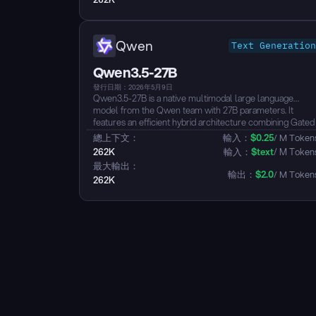
language capabilities supporting text, image, and video
understanding, with strong performance across
knowledge, reasoning, coding, agents, visual
understanding, and multilingual benchmarks, surpassing
Qwen
Text Generation
GPT-5-mini and Qwen3-235B-A22B on multiple metrics.
It defaults to thinking mode, supports tool calling, and
Qwen3.5-27B
covers 201 languages and dialects...
發行日期：2026年5月9日
Qwen3.5-27B is a native multimodal large language
model from the Qwen team with 27B parameters. It
features an efficient hybrid architecture combining Gated
Delta Networks with Gated Attention, natively supporting
總上下文：
輸入：
$
0.25
/ M Token
a 256K context length extensible up to ~1M tokens. The
262K
輸入：
$
text
/ M Token
model achieves unified vision-language capabilities
最大輸出：
through early fusion training, supporting text, image, and
輸出：
$
2.0
/ M Token
262K
video understanding with strong performance across
reasoning, coding, agents, and visual understanding
benchmarks, surpassing Qwen3-235B-A22B and GPT-5-
mini on multiple metrics. It defaults to thinking mode,
supports tool calling, and covers 201 languages and
dialects...