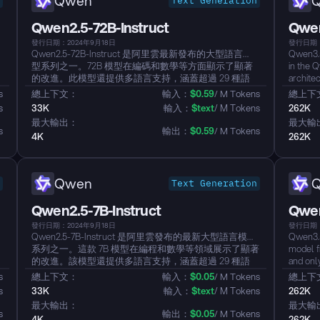
Qwen
Text Generation
慮效率和效果的理想選擇。...
Qwen2.5-72B-Instruct
Qwen
發行日期：2024年9月18日
發行日期：
Qwen2.5-72B-Instruct 是阿里雲最新發布的大型語言模
Qwen3.5
型系列之一。72B 模型在編碼和數學等方面顯示了顯著
in the 
的改進。此模型還提供多語言支持，涵蓋超過 29 種語
archite
-
言，包括中文和英文。它在遵循指令、理解結構化數據
paramet
s
總上下文：
輸入：
$
0.59
/ M Tokens
總上下
以及生成結構化輸出（特別是 JSON 格式）方面顯示了
extensi
s
33K
輸入：
$
text
/ M Tokens
262K
顯著增強。...
201 lang
最大輸出：
最大輸
calling,
s
輸出：
$
0.59
/ M Tokens
4K
262K
Qwen
Text Generation
Qwen2.5-7B-Instruct
Qwen
發行日期：2024年9月18日
發行日期：
Qwen2.5-7B-Instruct 是阿里雲發布的最新大型語言模型
Qwen3.5
系列之一。這款 7B 模型在編程和數學等領域展示了顯著
model f
的改進。該模型還提供多語言支持，涵蓋超過 29 種語
and only
h
言，包括中文、英文和其他語言。模型在指令跟隨、理
archite
s
總上下文：
輸入：
$
0.05
/ M Tokens
總上下
解結構化數據和生成結構化輸出方面，尤其是 JSON，
sparse 
s
33K
輸入：
$
text
/ M Tokens
262K
顯示出顯著的提升。...
262K co
最大輸出：
最大輸
model ac
s
輸出：
$
0.05
/ M Tokens
4K
262K