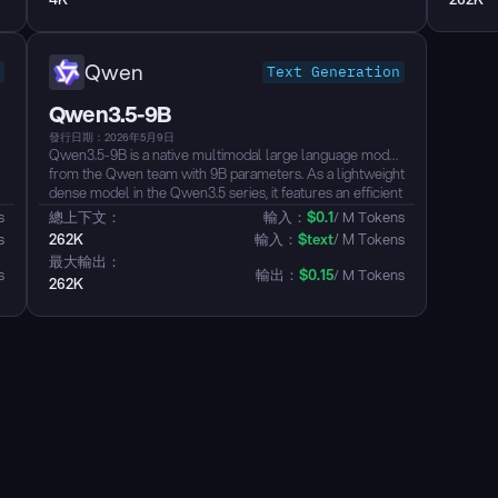
through 
video u
reasonin
benchmar
Qwen
Text Generation
calling,
Qwen3.5-9B
發行日期：2026年5月9日
Qwen3.5-9B is a native multimodal large language model
from the Qwen team with 9B parameters. As a lightweight
dense model in the Qwen3.5 series, it features an efficient
hybrid architecture combining Gated Delta Networks with
s
總上下文：
輸入：
$
0.1
/ M Tokens
Gated Attention, natively supporting a 262K context
s
262K
輸入：
$
text
/ M Tokens
length extensible up to ~1M tokens. The model achieves
最大輸出：
unified vision-language capabilities through early fusion
s
輸出：
$
0.15
/ M Tokens
262K
training, supporting text, image, and video understanding. It
defaults to thinking mode, supports tool calling, and
covers 201 languages and dialects...