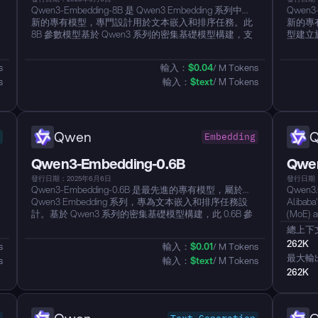
本
Qwen3-Embedding-8B 是 Qwen3 Embedding 系列中最
Qwen3
新的專有模型，專門設計用於文本嵌入和排序任務。此
新的專
8B 參數模型基於 Qwen3 系列的密集基礎模型構建，支
型建立
長
持上下文長度達到 32K 並能生成最大 4096 維的嵌入。
數的模
該模型繼承了卓越的多語言能力，支持超過 100 種語
高達到
s
輸入：
$
0.04
/ M Tokens
言，並具備長文本理解與推理技能。它在 MTEB 多語言
力，支
s
輸入：
$
text
/ M Tokens
排行榜上排名第 1（截至2025年6月5日，得分70.58），
能。在 
在多項任務中展示出最先進的性能，包括文本檢索、代
並在各
碼檢索、文本分類、聚類和雙語本地語料探索。該模型
碼檢索
提供靈活的向量維度（32 到 4096）和指令感知的功
活的向
能，以提升特定任務和場景的性能。...
定任務
Qwen
Embedding
衡。...
Qwen3-Embedding-0.6B
Qwen
發行日期：2025年6月6日
發行日期：
模
Qwen3-Embedding-0.6B 是最先進的專有模型，屬於
Qwen3.6
Qwen3 Embedding 系列，專為文本嵌入和排序任務設
Alibaba'
計。基於 Qwen3 系列的密集基礎模型構建，此 0.6B 參
(MoE) ar
多
數模型支持最長 32K 的上下文長度，並能生成最高達
approxim
總上下
評
1024 維的嵌入。該模型繼承了卓越的多語言能力，支持
deliver
262K
s
輸入：
$
0.01
/ M Tokens
超過 100 種語言，並且具備長文本理解和推理技能。在
utilizat
最大輸
s
輸入：
$
text
/ M Tokens
MTEB 多語言排行榜上取得了強勁的表現（得分
thinking
262K
64.33），並在各種任務上展示了出色的結果，包括文本
respons
檢索、代碼檢索、文本分類、聚類和雙文本挖掘。該模
型提供靈活的向量維度（32 至 1024）和指令感知能力，
以在特定任務和場景中增強性能，成為在應用中优先考