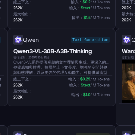
維鏈）。此設計顯著提高了模型在視覺問答（VQA）和
s
總上下文：
輸入：
$
0.2
/ M Tokens
總上下
，
其他視覺-語言任務中需要多步邏輯、規劃和深入分析之
s
262K
輸入：
$
text
/ M Tokens
262K
性能。...
最大輸出：
最大輸
s
輸出：
$
1.5
/ M Tokens
262K
262K
Qwen
Text Generation
Qwen3-VL-30B-A3B-Thinking
Wan2
發行日期：2025年10月11日
發行日期：
Qwen3-VL系列提供卓越的文本理解與生成、更深入的
視覺感知與推理、擴展的上下文長度、增強的空間與視
頻動態理解，以及更強的代理互動能力。可提供緻密型
和MoE架構，從邊緣計算擴展到雲端，並有指導型和加
s
總上下文：
輸入：
$
0.29
/ M Tokens
強推理的Thinking版本。...
s
262K
輸入：
$
text
/ M Tokens
最大輸出：
s
輸出：
$
1.0
/ M Tokens
262K