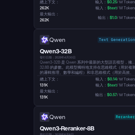
and 35 billion activated parameters, balancing efficiency
總上下文：
輸入：
$
0.25
/ M Token
and performance. The model natively supports a 256K
262K
輸入：
$
text
/ M Token
(approximately 262,144) token context length, which can
最大輸出：
be extended up to 1 million tokens using extrapolation
輸出：
$
1.0
/ M Token
262K
methods like YaRN, enabling it to handle repository-scale
codebases and complex programming tasks. Qwen3-
Coder is specifically designed for agentic coding
workflows, where it not only generates code but also
Qwen
Text Generation
autonomously interacts with developer tools and
environments to solve complex problems. It has
Qwen3-32B
achieved state-of-the-art results among open models on
various coding and agentic benchmarks, with
發行日期：2025年4月30日
performance comparable to leading models like Claude
Qwen3-32B 是 Qwen 系列中最新的大型語言模型，擁
Sonnet 4. Alongside the model, Alibaba has also open-
32.8B 的參數。此模型獨特地支持在思維模式（用於複
sourced Qwen Code, a command-line tool designed to
的邏輯推理、數學和編程）和非思維模式（用於高效、
fully unleash its powerful agentic coding capabilities...
通用目的對話）之間無縫切換。它顯示出顯著增強的推
總上下文：
輸入：
$
0.14
/ M Token
理能力，超越了之前的 QwQ 和 Qwen2.5 指導模型在數
131K
輸入：
$
text
/ M Token
學、代碼生成和常識邏輯推理方面的表現。該模型在創
最大輸出：
意寫作、角色扮演與多輪對話的人類偏好對齊方面表現
輸出：
$
0.57
/ M Token
131K
出色。此外，它支持超過 100 種語言和方言，具備強大
的多語言指令跟隨和翻譯能力...
Qwen
Reranker
Qwen3-Reranker-8B
發行日期：2025年6月6日