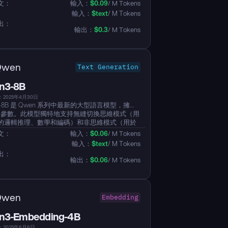
鍵的增強功能，包括在一般能力方面的重要改
文：
輸入：
$
0.09
/ M Tokens
如指令跟隨、邏輯推理、文本理解、數學、科
輸入：
$
text
/ M Tokens
程和工具使用。在多種語言的長尾知識覆蓋率方
出：
著提升，並在主觀和開放式任務中提供了更好地
輸出：
$
0.3
/ M Tokens
戶偏好的能力，使其能夠生成更有幫助的回應和
量的文本。此外，它在長上下文理解能力方面得
強，達到 256K。這個模型僅支持非思考模式，並
生成 `<think></think>` 塊。...
Qwen
Text Generation
n3-8B
2025年4月30日
3-8B 是 Qwen 系列中最新的大型語言模型，擁有
 億個參數。此模型獨特地支持無縫切換思維模式（用
的邏輯推理、數學和編碼）和非思維模式（用於
通用的對話）。它展示了顯著增強的推理能力，
文：
輸入：
$
0.06
/ M Tokens
、代碼生成和常識性邏輯推理方面超越了之前的
輸入：
$
text
/ M Tokens
和 Qwen2.5 指導模型。該模型在創意寫作、角色
出：
多輪對話的人類偏好對齊方面表現出色。此外，
輸出：
$
0.06
/ M Tokens
 100 多種語言和方言，具備強大的多語言指令遵
能力。...
Qwen
Embedding
n3-Embedding-4B
2025年6月6日