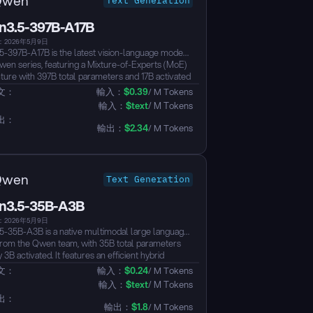
Qwen
Text Generation
3.5-397B-A17B
2026年5月9日
-397B-A17B is the latest vision-language model
Qwen series, featuring a Mixture-of-Experts (MoE)
cture with 397B total parameters and 17B activated
ers. It natively supports 256K context length,
文：
輸入：
$
0.39
/ M Tokens
ble to approximately 1M tokens, with support for
輸入：
$
text
/ M Tokens
uages, unified vision-language understanding, tool
出：
 and reasoning (thinking) mode...
輸出：
$
2.34
/ M Tokens
Qwen
Text Generation
3.5-35B-A3B
2026年5月9日
-35B-A3B is a native multimodal large language
rom the Qwen team, with 35B total parameters
 3B activated. It features an efficient hybrid
cture combining Gated Delta Networks with
文：
輸入：
$
0.24
/ M Tokens
Mixture-of-Experts (MoE), natively supporting a
輸入：
$
text
/ M Tokens
ntext length extensible up to ~1M tokens. The
出：
hieves unified vision-language capabilities
輸出：
$
1.8
/ M Tokens