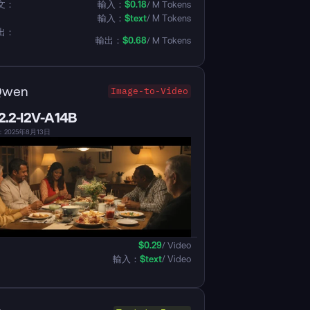
文：
輸入：
$
0.18
/ M Tokens
輸入：
$
text
/ M Tokens
出：
輸出：
$
0.68
/ M Tokens
Qwen
Image-to-Video
.2-I2V-A14B
2025年8月13日
$
0.29
/ Video
輸入：
$
text
/ Video