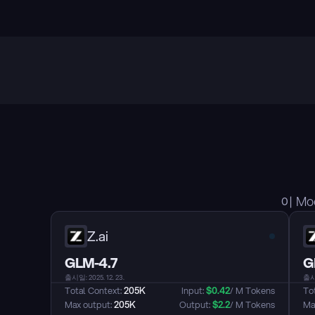
이 M
Z.ai
GLM-4.7
G
출시일: 2025. 12. 23.
출시일
Total Context: 
205K
Input: 
$
0.42
/ M Tokens
Tot
Max output: 
205K
Output: 
$
2.2
/ M Tokens
Max