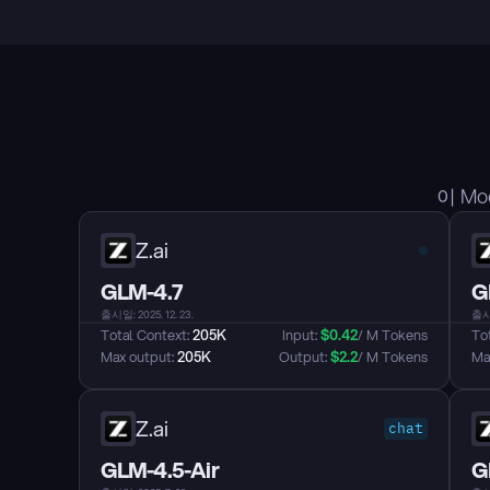
이 M
Z.ai
GLM-4.7
G
출시일: 2025. 12. 23.
출시일
Total Context: 
205K
Input: 
$
0.42
/ M Tokens
Tot
Max output: 
205K
Output: 
$
2.2
/ M Tokens
Max
Z.ai
chat
GLM-4.5-Air
G