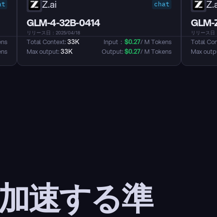
Z.ai
Z.a
at
chat
GLM-4-32B-0414
GLM-Z
リリース日：2025/04/18
リリース日：2
ens
Total Context: 
33K
Input：
$
0.27
/ M Tokens
Total Con
ens
Max output: 
33K
Output: 
$
0.27
/ M Tokens
Max outpu
 加速する準