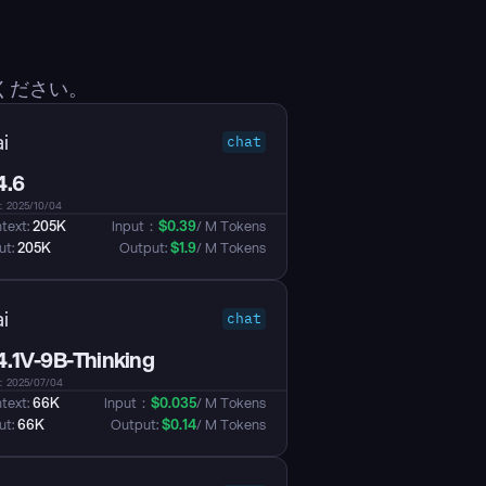
ください。
i
chat
4.6
025/10/04
text: 
205K
Input：
$
0.39
/ M Tokens
t: 
205K
Output: 
$
1.9
/ M Tokens
i
chat
.1V-9B-Thinking
025/07/04
text: 
66K
Input：
$
0.035
/ M Tokens
t: 
66K
Output: 
$
0.14
/ M Tokens