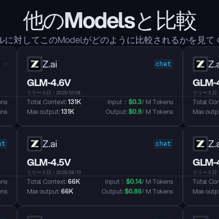
他のModelsと比較
ルに対してこのModelがどのように比較されるかを見て
Z.ai
Z.a
chat
GLM-4.6V
GLM-
リリース日：2025/12/08
リリース日：2
ens
Total Context: 
131K
Input：
$
0.3
/ M Tokens
Total Con
ens
Max output: 
131K
Output: 
$
0.9
/ M Tokens
Max outpu
Z.ai
Z.a
at
chat
GLM-4.5V
GLM-4
リリース日：2025/08/13
リリース日：2
ens
Total Context: 
66K
Input：
$
0.14
/ M Tokens
Total Con
ens
Max output: 
66K
Output: 
$
0.86
/ M Tokens
Max outpu