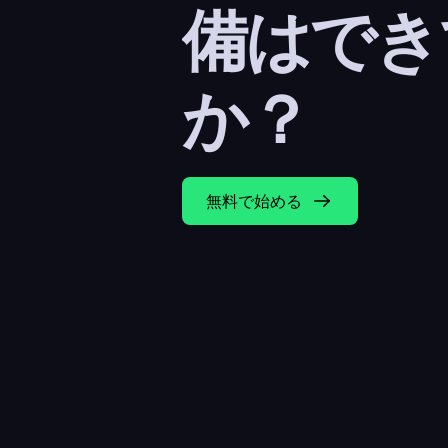
備はでき
か？
無料で始める