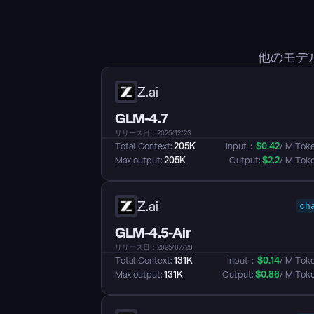
他のモデ
Z.ai
GLM-4.7
リリース日：2025/12/23
Total Context: 
205K
Input：
$
0.42
/ M Tok
Max output: 
205K
Output: 
$
2.2
/ M Tok
Z.ai
ch
GLM-4.5-Air
リリース日：2025/07/28
Total Context: 
131K
Input：
$
0.14
/ M Tok
Max output: 
131K
Output: 
$
0.86
/ M Tok