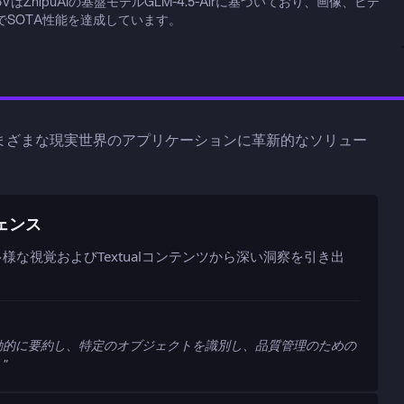
はZhipuAIの基盤モデルGLM-4.5-Airに基づいており、画像、ビデ
でSOTA性能を達成しています。
推論が、さまざまな現実世界のアプリケーションに革新的なソリュー
。
ジェンス
様な視覚およびTextualコンテンツから深い洞察を引き出
を自動的に要約し、特定のオブジェクトを識別し、品質管理のための
。
"