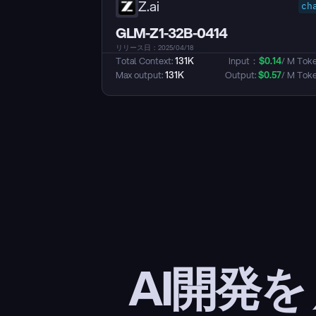
Z.ai
ch
GLM-Z1-32B-0414
リリース日：2025/04/18
Total Context: 
131K
Input：
$
0.14
/ M Tok
Max output: 
131K
Output: 
$
0.57
/ M Tok
AI開発を