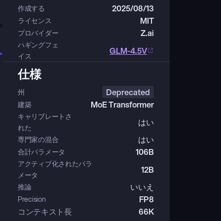
2025/08/13
作成する
MIT
ライセンス
Z.ai
プロバイダー
ハギングフェ
GLM-4.5V
イス
仕様
Deprecated
州
MoE Transformer
建築
キャリブレートさ
はい
れた
はい
専門家の混合
106B
合計パラメータ
アクティブ化されたパラ
12B
メータ
いいえ
推論
FP8
Precision
コンテキスト長
66K