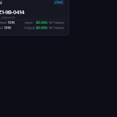
i
chat
1-9B-0414
025/04/18
text: 
131K
Input：
$
0.086
/ M Tokens
t: 
131K
Output: 
$
0.086
/ M Tokens