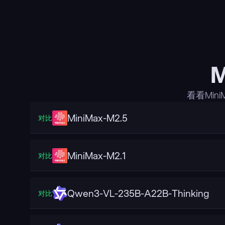
M
看看Min
MiniMax-M2.5
对比
MiniMax-M2.1
对比
Qwen3-VL-235B-A22B-Thinking
对比