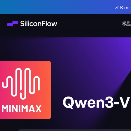
🎉 Ki
模
Qwen3-VL