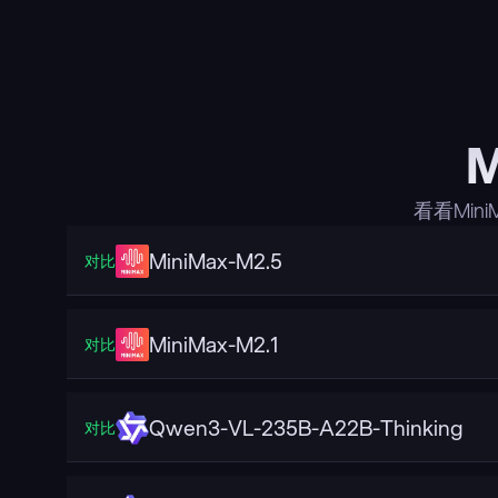
M
看看Min
MiniMax-M2.5
对比
MiniMax-M2.1
对比
Qwen3-VL-235B-A22B-Thinking
对比