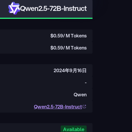
Qwen2.5-72B-Instruct
$
0.59
/ M Tokens
$
0.59
/ M Tokens
2024年9月16日
-
Qwen
Qwen2.5-72B-Instruct
Available