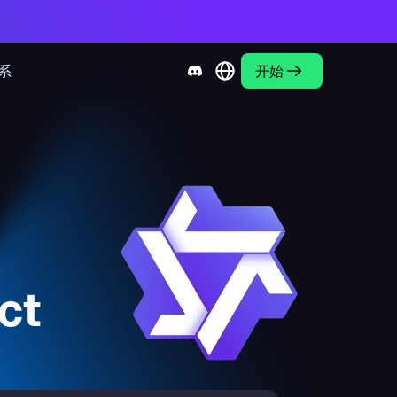
系
开始
ct