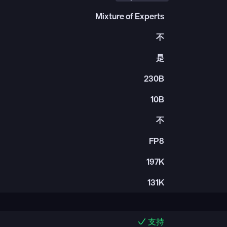
Mixture of Experts
不
是
230B
10B
不
FP8
197K
131K
支持