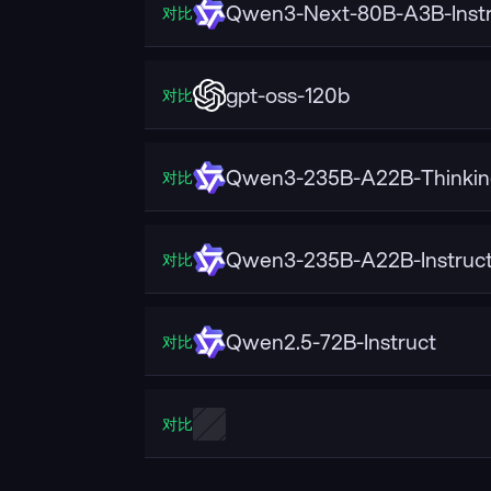
Qwen3-Next-80B-A3B-Instr
对比
gpt-oss-120b
对比
Qwen3-235B-A22B-Thinkin
对比
Qwen3-235B-A22B-Instruc
对比
Qwen2.5-72B-Instruct
对比
对比