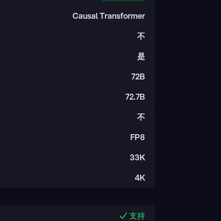
Causal Transformer
不
是
72B
72.7B
不
FP8
33K
4K
支持