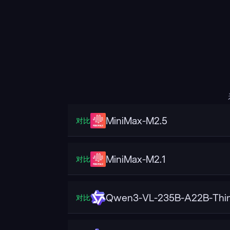
MiniMax-M2.5
对比
MiniMax-M2.1
对比
Qwen3-VL-235B-A22B-Thin
对比