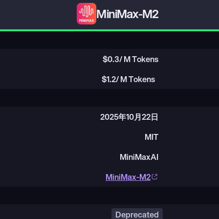
MiniMax-M2
$
0.3
/ M Tokens
$
1.2
/ M Tokens
2025年10月22日
MIT
MiniMaxAI
MiniMax-M2
Deprecated