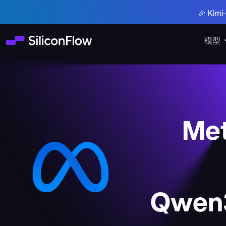
🎉 Ki
模型
Met
Qwen3