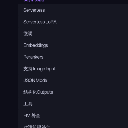
Serverless
Serverless LoRA
微调
Embeddings
Rerankers
支持 Image Input
JSON Mode
结构化Outputs
工具
FIM 补全
对话前缀补全