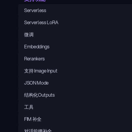
Serverless
Serverless LoRA
微调
Embeddings
Rerankers
支持 Image Input
JSON Mode
结构化Outputs
工具
FIM 补全
对话前缀补全