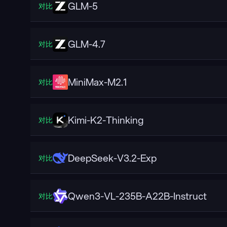
GLM-5
对比
GLM-4.7
对比
MiniMax-M2.1
对比
Kimi-K2-Thinking
对比
DeepSeek-V3.2-Exp
对比
Qwen3-VL-235B-A22B-Instruct
对比