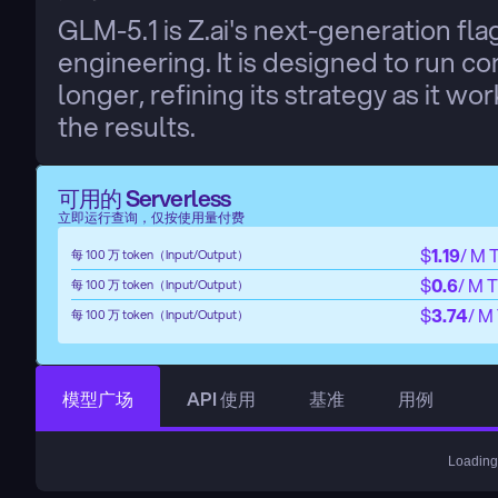
GLM-5.1 is Z.ai's next-generation fla
engineering. It is designed to run co
longer, refining its strategy as it wo
the results.
可用的 Serverless
立即运行查询，仅按使用量付费
$
1.19
/ M 
每 100 万 token（Input/Output）
$
0.6
/ M 
每 100 万 token（Input/Output）
$
3.74
/ M
每 100 万 token（Input/Output）
模型广场
API 使用
基准
用例
Loading.