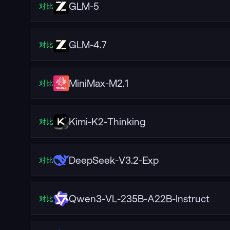
GLM-5
对比
GLM-4.7
对比
MiniMax-M2.1
对比
Kimi-K2-Thinking
对比
DeepSeek-V3.2-Exp
对比
Qwen3-VL-235B-A22B-Instruct
对比