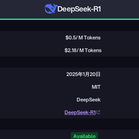
DeepSeek-R1
$
0.5
/ M Tokens
$
2.18
/ M Tokens
2025年1月20日
MIT
DeepSeek
DeepSeek-R1
Available