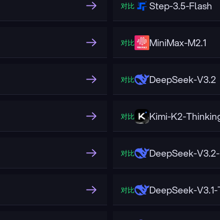
Step-3.5-Flash
对比
MiniMax-M2.1
对比
DeepSeek-V3.2
对比
Kimi-K2-Thinkin
对比
DeepSeek-V3.2
对比
DeepSeek-V3.1-
对比