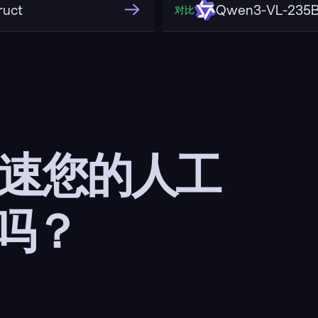
ruct
Qwen3-VL-235B
对比
加速您的人工
吗？