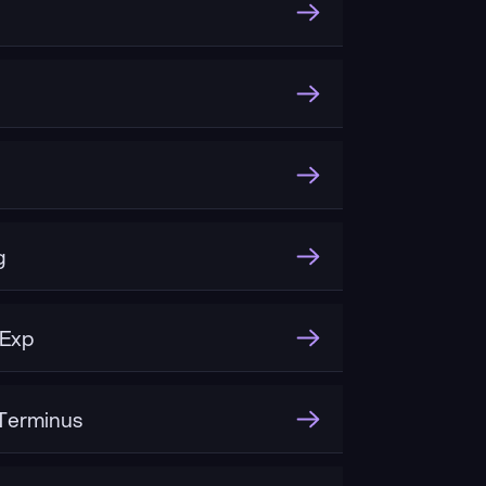
g
-Exp
Terminus