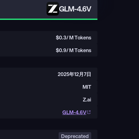
GLM-4.6V
$
0.3
/ M Tokens
$
0.9
/ M Tokens
2025年12月7日
MIT
Z.ai
GLM-4.6V
Deprecated