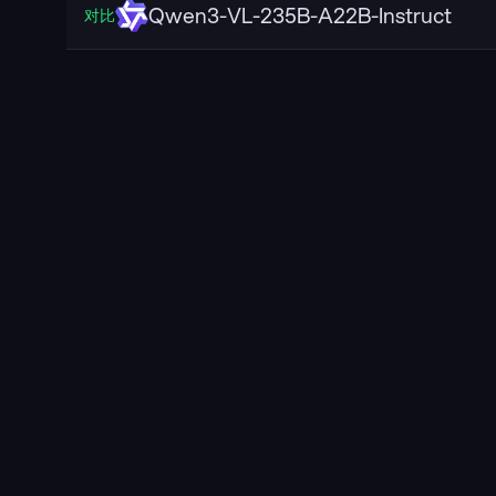
Qwen3-VL-235B-A22B-Instruct
对比