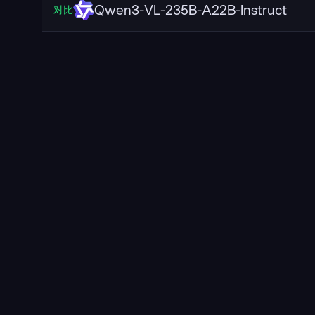
Qwen3-VL-235B-A22B-Instruct
对比