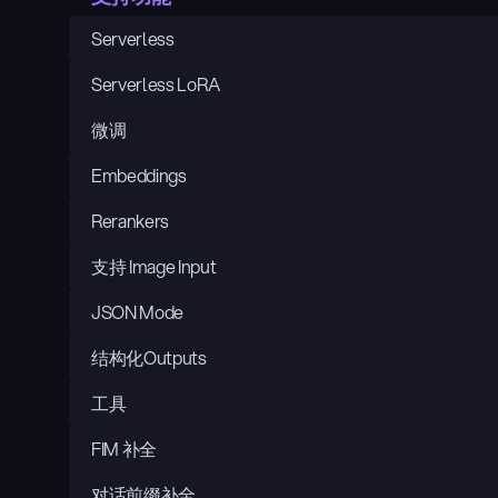
Serverless
Serverless LoRA
微调
Embeddings
Rerankers
支持 Image Input
JSON Mode
结构化Outputs
工具
FIM 补全
对话前缀补全