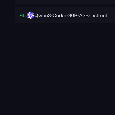
Qwen3-Coder-30B-A3B-Instruct
对比