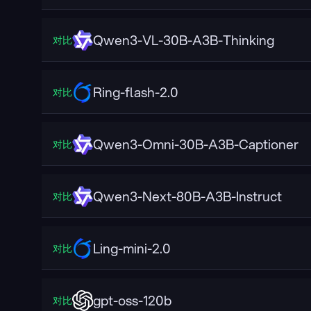
Qwen3-VL-30B-A3B-Thinking
对比
Ring-flash-2.0
对比
Qwen3-Omni-30B-A3B-Captioner
对比
Qwen3-Next-80B-A3B-Instruct
对比
Ling-mini-2.0
对比
gpt-oss-120b
对比