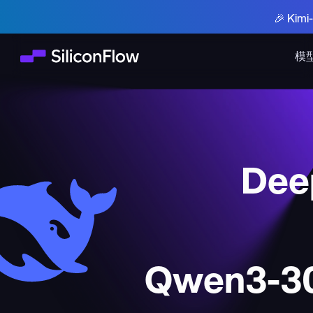
🎉 Ki
模
Deep
Qwen3-30