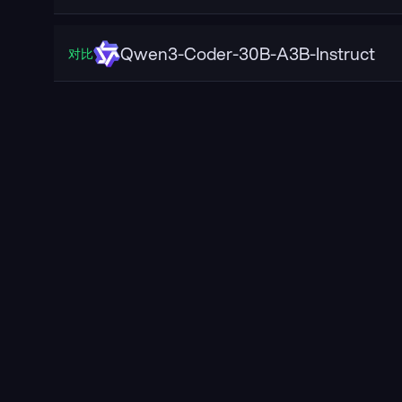
Qwen3-Coder-30B-A3B-Instruct
对比