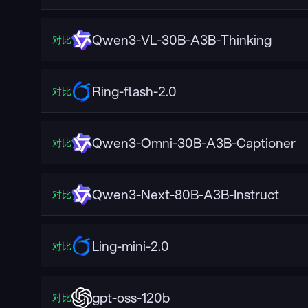
Qwen3-VL-30B-A3B-Thinking
对比
Ring-flash-2.0
对比
Qwen3-Omni-30B-A3B-Captioner
对比
Qwen3-Next-80B-A3B-Instruct
对比
Ling-mini-2.0
对比
gpt-oss-120b
对比