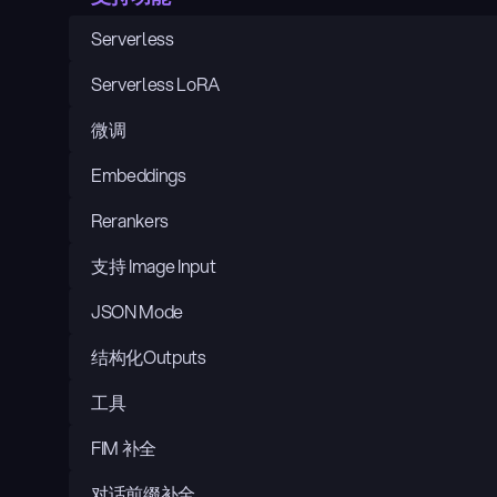
Serverless
Serverless LoRA
微调
Embeddings
Rerankers
支持 Image Input
JSON Mode
结构化Outputs
工具
FIM 补全
对话前缀补全