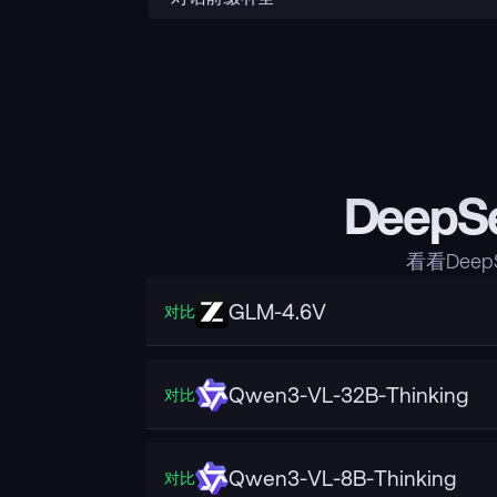
DeepS
看看Deep
GLM-4.6V
对比
Qwen3-VL-32B-Thinking
对比
Qwen3-VL-8B-Thinking
对比