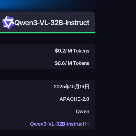
Qwen3-VL-32B-Instruct
$
0.2
/ M Tokens
$
0.6
/ M Tokens
2025年10月19日
APACHE-2.0
Qwen
Qwen3-VL-32B-Instruct