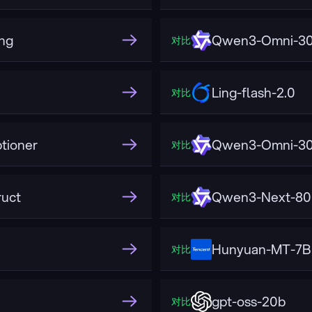
ng
Qwen3-Omni-30B
对比
Ling-flash-2.0
对比
tioner
Qwen3-Omni-30
对比
uct
Qwen3-Next-80
对比
Hunyuan-MT-7B
对比
gpt-oss-20b
对比