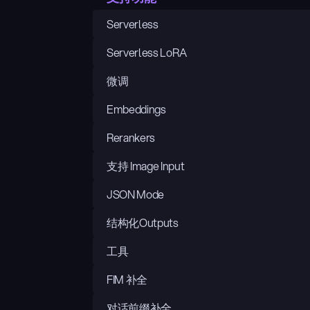
Serverless
Serverless LoRA
微调
Embeddings
Rerankers
支持 Image Input
JSON Mode
结构化Outputs
工具
FIM 补全
对话前缀补全