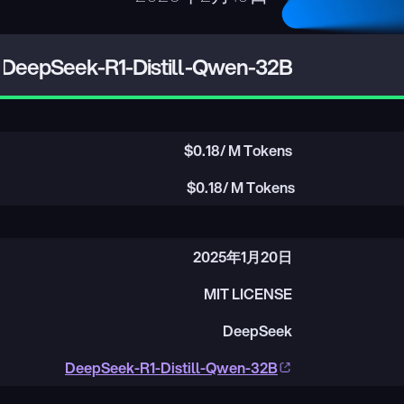
DeepSeek-R1-Distill-Qwen-32B
$
0.18
/ M Tokens
$
0.18
/ M Tokens
2025年1月20日
MIT LICENSE
DeepSeek
DeepSeek-R1-Distill-Qwen-32B