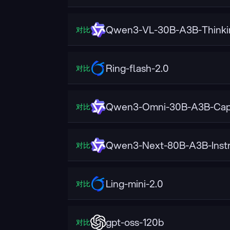
Qwen3-VL-30B-A3B-Thinki
对比
Ring-flash-2.0
对比
Qwen3-Omni-30B-A3B-Cap
对比
Qwen3-Next-80B-A3B-Instr
对比
Ling-mini-2.0
对比
gpt-oss-120b
对比