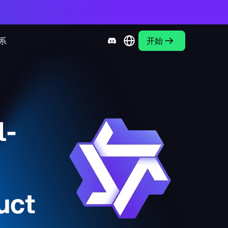
系
开始
l-
uct