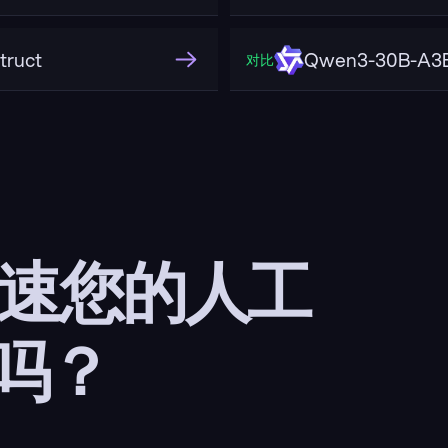
truct
Qwen3-30B-A3B
对比
加速您的人工
吗？