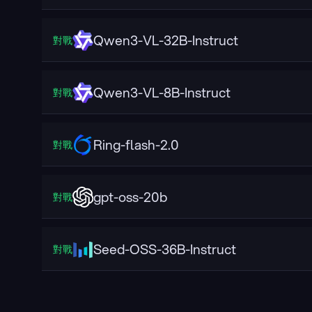
Qwen3-VL-32B-Instruct
對戰
Qwen3-VL-8B-Instruct
對戰
Ring-flash-2.0
對戰
gpt-oss-20b
對戰
Seed-OSS-36B-Instruct
對戰