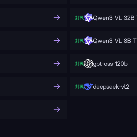
Qwen3-VL-32B-T
對戰
Qwen3-VL-8B-Th
對戰
gpt-oss-120b
對戰
deepseek-vl2
對戰