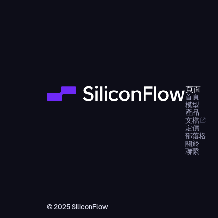
頁面
首頁
模型
產品
文檔
定價
部落格
關於
聯繫
© 2025 SiliconFlow