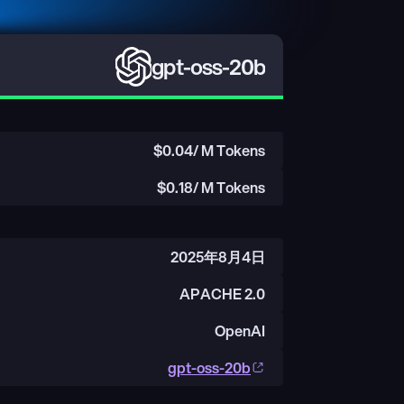
gpt-oss-20b
$
0.04
/ M Tokens
$
0.18
/ M Tokens
2025年8月4日
APACHE 2.0
OpenAI
gpt-oss-20b