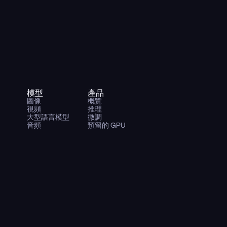
模型
產品
圖像
概覽
視頻
推理
大型語言模型
微調
音頻
預留的 GPU