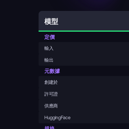
模型
定價
輸入
輸出
元數據
創建於
許可證
供應商
HuggingFace
規格