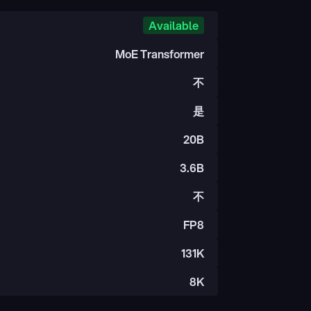
Available
MoE Transformer
不
是
20B
3.6B
不
FP8
131K
8K