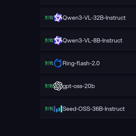
Qwen3-VL-32B-Instruct
對戰
Qwen3-VL-8B-Instruct
對戰
Ring-flash-2.0
對戰
gpt-oss-20b
對戰
Seed-OSS-36B-Instruct
對戰