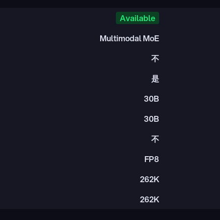
Available
Multimodal MoE
不
是
30B
30B
不
FP8
262K
262K