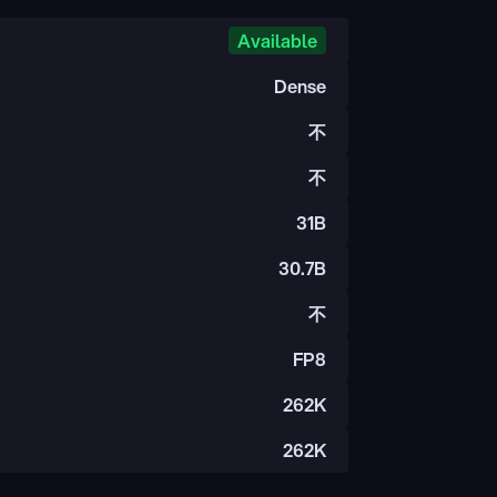
Available
Dense
不
不
31B
30.7B
不
FP8
262K
262K