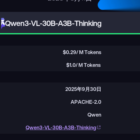
Qwen3-VL-30B-A3B-Thinking
$
0.29
/ M Tokens
$
1.0
/ M Tokens
2025年9月30日
APACHE-2.0
Qwen
Qwen3-VL-30B-A3B-Thinking