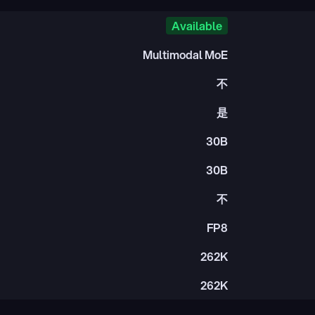
Available
Multimodal MoE
不
是
30B
30B
不
FP8
262K
262K