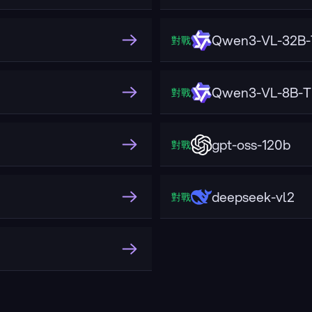
Qwen3-VL-32B-T
對戰
Qwen3-VL-8B-Th
對戰
gpt-oss-120b
對戰
deepseek-vl2
對戰