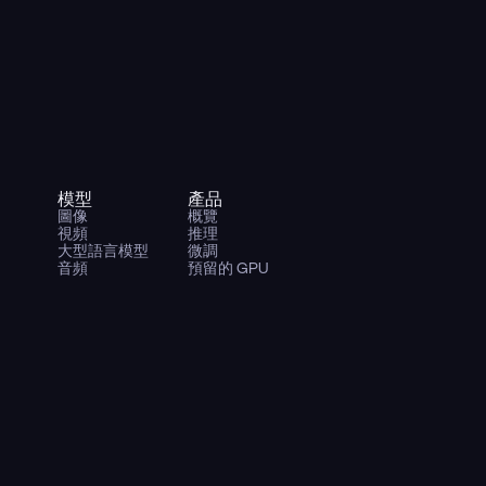
模型
產品
圖像
概覽
視頻
推理
大型語言模型
微調
音頻
預留的 GPU