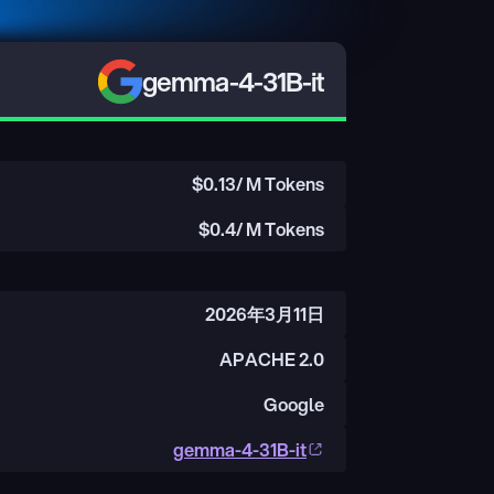
gemma-4-31B-it
$
0.13
/ M Tokens
$
0.4
/ M Tokens
2026年3月11日
APACHE 2.0
Google
gemma-4-31B-it