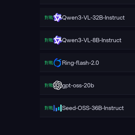
Qwen3-VL-32B-Instruct
對戰
Qwen3-VL-8B-Instruct
對戰
Ring-flash-2.0
對戰
gpt-oss-20b
對戰
Seed-OSS-36B-Instruct
對戰