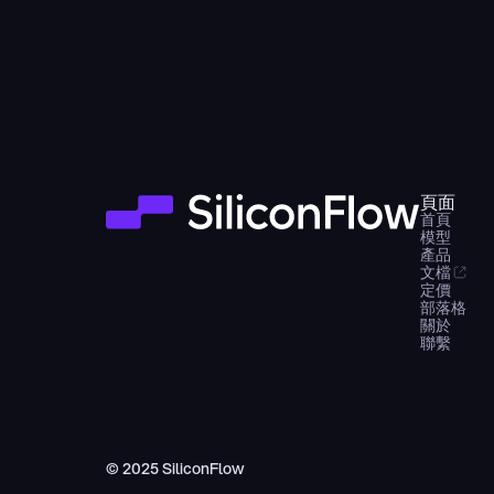
頁面
首頁
模型
產品
文檔
定價
部落格
關於
聯繫
© 2025 SiliconFlow