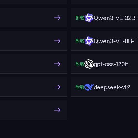
Qwen3-VL-32B-T
對戰
Qwen3-VL-8B-Th
對戰
gpt-oss-120b
對戰
deepseek-vl2
對戰