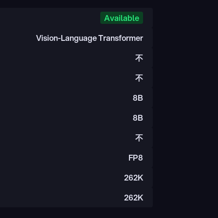
Available
Vision-Language Transformer
不
不
8B
8B
不
FP8
262K
262K