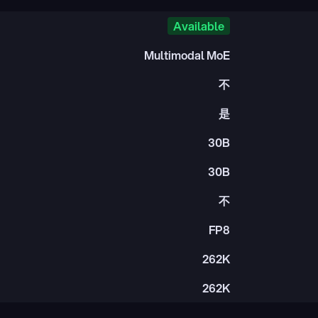
Available
Multimodal MoE
不
是
30B
30B
不
FP8
262K
262K