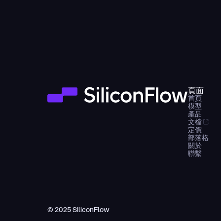
頁面
首頁
模型
產品
文檔
定價
部落格
關於
聯繫
© 2025 SiliconFlow