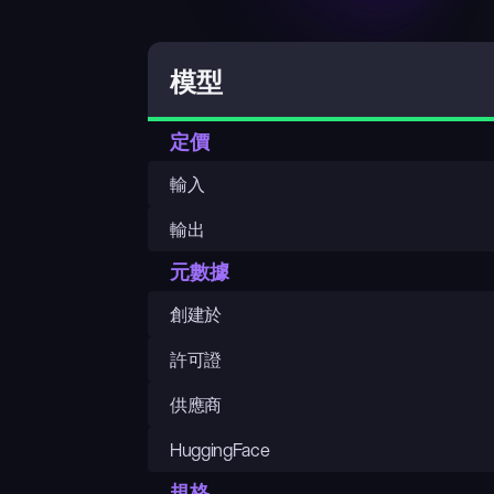
模型
定價
輸入
輸出
元數據
創建於
許可證
供應商
HuggingFace
規格