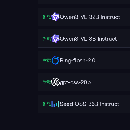
Qwen3-VL-32B-Instruct
對戰
Qwen3-VL-8B-Instruct
對戰
Ring-flash-2.0
對戰
gpt-oss-20b
對戰
Seed-OSS-36B-Instruct
對戰