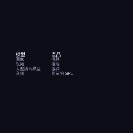
模型
產品
圖像
概覽
視頻
推理
大型語言模型
微調
音頻
預留的 GPU