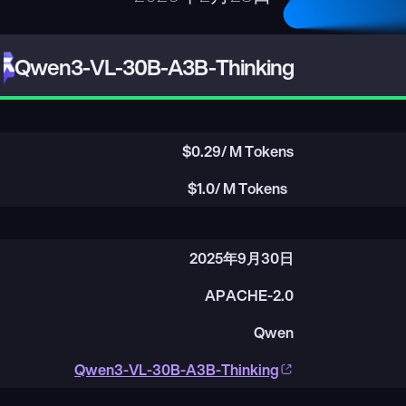
Qwen3-VL-30B-A3B-Thinking
$
0.29
/ M Tokens
$
1.0
/ M Tokens
2025年9月30日
APACHE-2.0
Qwen
Qwen3-VL-30B-A3B-Thinking