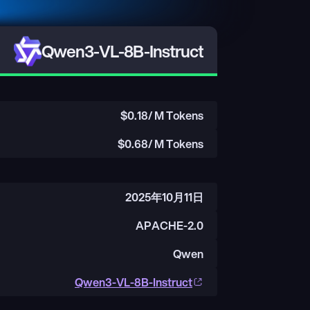
Qwen3-VL-8B-Instruct
$
0.18
/ M Tokens
$
0.68
/ M Tokens
2025年10月11日
APACHE-2.0
Qwen
Qwen3-VL-8B-Instruct