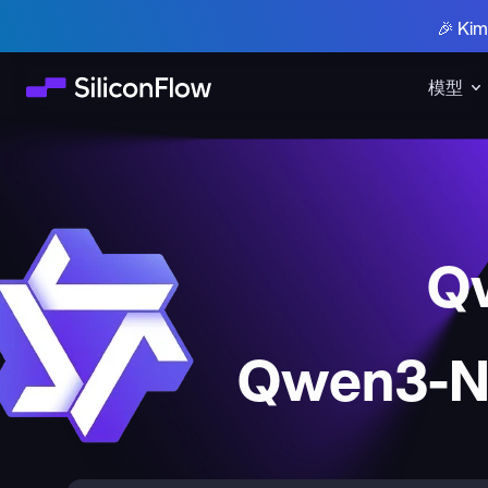
🎉 K
模型
Q
Qwen3-Ne