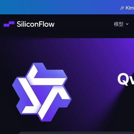
🎉 K
模型
Q