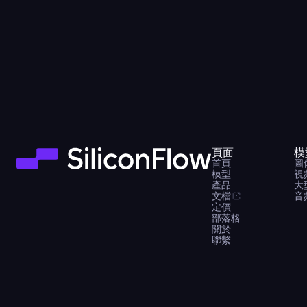
頁面
模
首頁
圖
模型
視
產品
大
文檔
音
定價
部落格
關於
聯繫