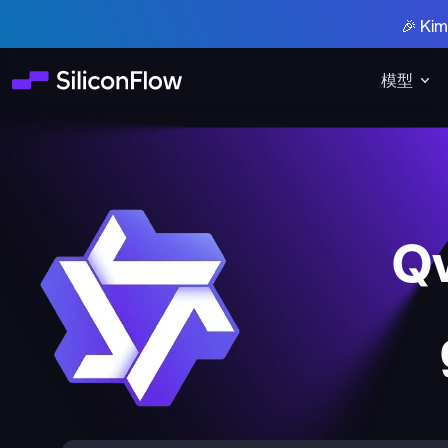
🎉 K
模型
Q