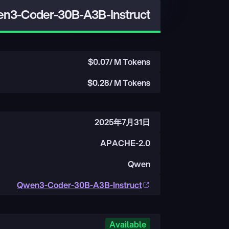
n3-Coder-30B-A3B-Instruct
$
0.07
/ M Tokens
$
0.28
/ M Tokens
2025年7月31日
APACHE-2.0
Qwen
Qwen3-Coder-30B-A3B-Instruct
Available