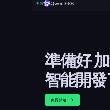
Qwen3-8B
對戰
準備好 
智能開發
免費開始