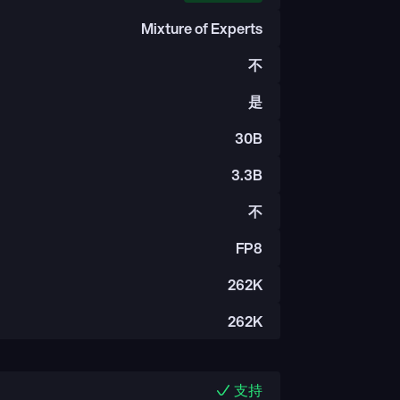
Mixture of Experts
不
是
30B
3.3B
不
FP8
262K
262K
支持