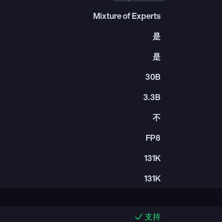
Mixture of Experts
是
是
30B
3.3B
不
FP8
131K
131K
支持