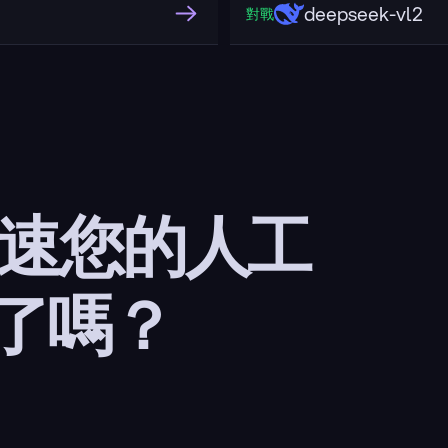
deepseek-vl2
對戰
加速您的人工
了嗎？