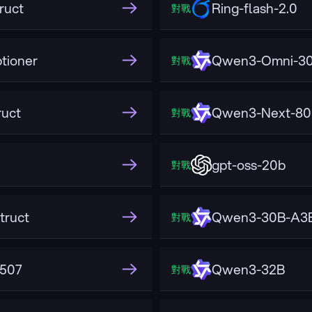
ruct
Ring-flash-2.0
對戰
tioner
Qwen3-Omni-30
對戰
uct
Qwen3-Next-80
對戰
gpt-oss-20b
對戰
truct
Qwen3-30B-A3B
對戰
2507
Qwen3-32B
對戰