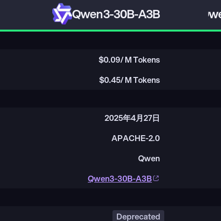
Qwen3-30B-A3B
Qwe
$
0.09
/ M Tokens
$
0.45
/ M Tokens
2025年4月27日
APACHE-2.0
Qwen
Qwen3-30B-A3B
Deprecated