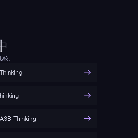
中
行比較。
hinking
inking
A3B-Thinking