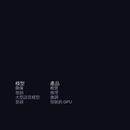
模型
產品
圖像
概覽
視頻
推理
大型語言模型
微調
音頻
預留的 GPU