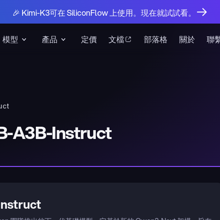
🎉 Kimi-K3可在 SiliconFlow 上使用。現在就試試看。
模型
產品
定價
文檔
部落格
關於
聯
uct
-A3B-Instruct
struct