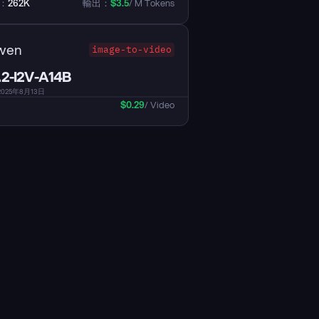
：
262K
輸出：
$
3.5
/ M Tokens
wen
image-to-video
2-I2V-A14B
025年8月13日
$
0.29
/ Video