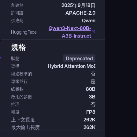
2025年9月18日
創建於
APACHE-2.0
許可證
Qwen
供應商
Qwen3-Next-80B-
HuggingFace
A3B-Instruct
規格
Deprecated
狀態
Hybrid Attention MoE
架構
否
經過校準的
是
專家並行
80B
總參數
3B
啟用的參數
否
推理
FP8
精度
上下文長度
262K
最大輸出長度
262K