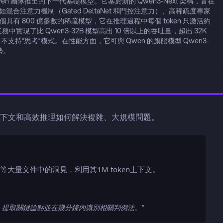
巴巴的 Qwen 團隊推出的下一代基礎模型。它基於新的 Qwen3-Next 架構，旨在
注意力機制（Gated DeltaNet 和門控注意力）、高稀疏度專家
具有 800 億參數的稀疏模型，它在推理過程中每個 token 只激活約 
現了比 Qwen3-32B 模型高出 10 倍以上的吞吐量，超出 32K 
不支持“思考”模式。在性能方面，它可與 Qwen 的旗艦模型 Qwen3-
勢。
ruct超長上下文和高效推理如何解決複雜、大規模問題。
大量文件中的洞見，利用其1M token上下文。
件，提取關鍵論點並在幾分鐘內識別相關判例法。
"