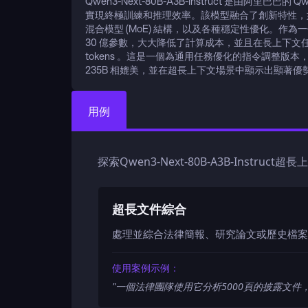
Qwen3-Next-80B-A3B-Instruct 是由阿里
實現終極訓練和推理效率。該模型融合了創新特性，如混合
混合模型 (MoE) 結構，以及各種穩定性優化。作為一個
30 億參數，大大降低了計算成本，並且在長上下文任務中實
tokens 。這是一個為通用任務優化的指令調整版本，
235B 相媲美，並在超長上下文場景中顯示出顯著優
用例
探索Qwen3-Next-80B-A3B-Inst
超長文件綜合
處理並綜合法律簡報、研究論文或歷史檔案等
使用案例示例：
"
一個法律團隊使用它分析5000頁的披露文