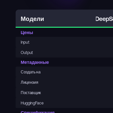
DeepSe
Модели
Цены
Input
Output
Метаданные
Создать на
Лицензия
Поставщик
HuggingFace
Спецификация