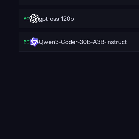
gpt-oss-120b
ВС
Qwen3-Coder-30B-A3B-Instruct
ВС