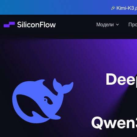
🎉 Kimi-K3 
Модели
Про
Deep
Qwen3