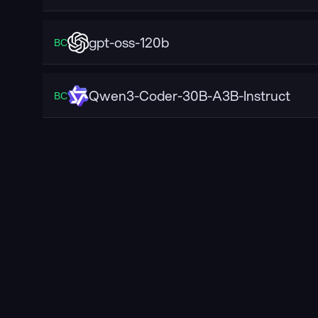
gpt-oss-120b
ВС
Qwen3-Coder-30B-A3B-Instruct
ВС