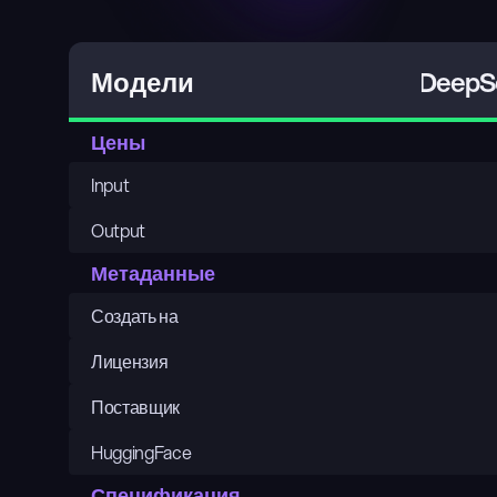
DeepSe
Модели
Цены
Input
Output
Метаданные
Создать на
Лицензия
Поставщик
HuggingFace
Спецификация