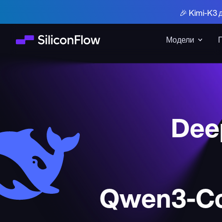
🎉 Kimi-K3 
Модели
Deep
Qwen3-Co