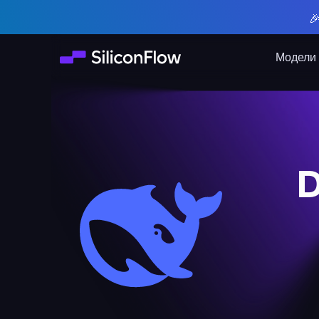

Модели
D