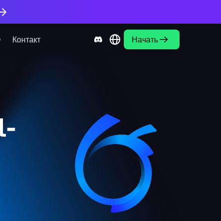
О
Контакт
Начать
l-