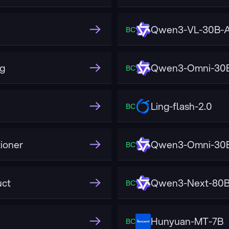
Qwen3-VL-30B-A3
ВС
g
Qwen3-Omni-30B
ВС
Ling-flash-2.0
ВС
ioner
Qwen3-Omni-30B
ВС
uct
Qwen3-Next-80B
ВС
Hunyuan-MT-7B
ВС