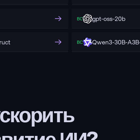
gpt-oss-20b
ВС
ruct
Qwen3-30B-A3B-
ВС
скорить 
звитие ИИ?