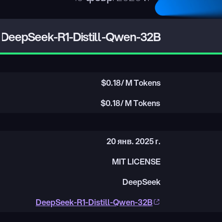
DeepSeek-R1-Distill-Qwen-32B
$
0.18
/ M Tokens
$
0.18
/ M Tokens
20 янв. 2025 г.
MIT LICENSE
DeepSeek
DeepSeek-R1-Distill-Qwen-32B