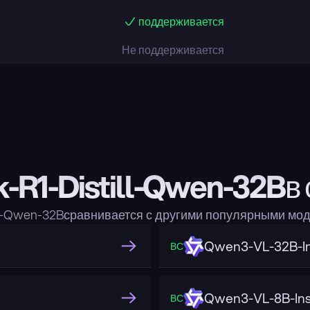
поддерживается
Не поддерживается
-R1-Distill-Qwen-32Bв 
ill-Qwen-32Bсравнивается с другими популярными мо
Qwen3-VL-32B-In
ВС
Qwen3-VL-8B-Ins
ВС