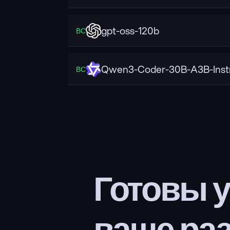
gpt-oss-120b
ВС
Qwen3-Coder-30B-A3B-Inst
ВС
Готовы у
ваше ра