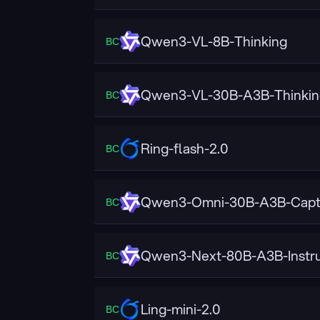
Qwen3-VL-8B-Thinking
ВС
Qwen3-VL-30B-A3B-Thinkin
ВС
Ring-flash-2.0
ВС
Qwen3-Omni-30B-A3B-Capt
ВС
Qwen3-Next-80B-A3B-Instr
ВС
Ling-mini-2.0
ВС