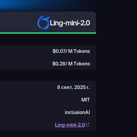
Ling-mini-2.0
$
0.07
/ M Tokens
$
0.28
/ M Tokens
8 сент. 2025 г.
MIT
inclusionAI
Ling-mini-2.0