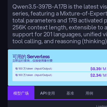
Qwen3.5-397B-A17B is the latest vi
series, featuring a Mixture-of-Exper
total parameters and 17B activated p
256K context length, extensible to 
support for 201 languages, unified v
tool calling, and reasoning (thinkin
可用的 Serverless
立即运行查询，仅按使用量付费
$
0.39
/ M
每 100 万 token（Input/Output）
$
2.34
/ M
每 100 万 token（Input/Output）
模型广场
API 使用
基准
用例
Loading.