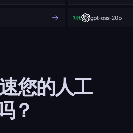
gpt-oss-20b
对比
加速您的人工
吗？