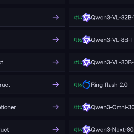
Qwen3-VL-32B-T
对比
Qwen3-VL-8B-Th
对比
ct
Qwen3-VL-30B-
对比
ruct
Ring-flash-2.0
对比
tioner
Qwen3-Omni-30
对比
uct
Qwen3-Next-80
对比