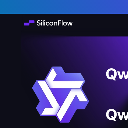
Qw
Qw