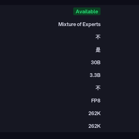
Available
Mixture of Experts
不
是
30B
3.3B
不
FP8
262K
262K