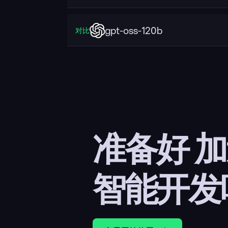
gpt-oss-120b
对比
准备好 
智能开发