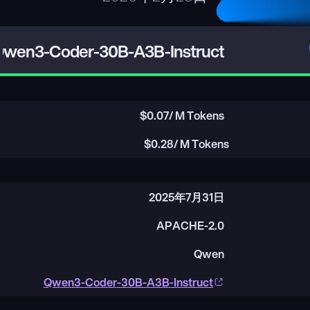
wen3-Coder-30B-A3B-Instruct
$
0.07
/ M Tokens
$
0.28
/ M Tokens
2025年7月31日
APACHE-2.0
Qwen
Qwen3-Coder-30B-A3B-Instruct