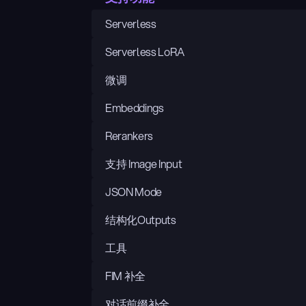
Serverless
Serverless LoRA
微调
Embeddings
Rerankers
支持 Image Input
JSON Mode
结构化Outputs
工具
FIM 补全
对话前缀补全