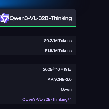
Qwen3-VL-32B-Thinking
$
0.2
/ M Tokens
$
1.5
/ M Tokens
2025年10月19日
APACHE-2.0
Qwen
Qwen3-VL-32B-Thinking