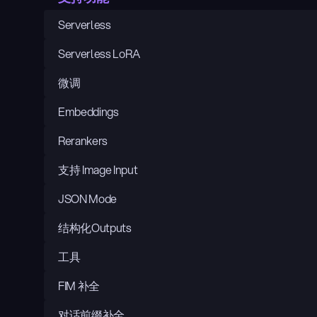
Serverless
Serverless LoRA
微调
Embeddings
Rerankers
支持 Image Input
JSON Mode
结构化Outputs
工具
FIM 补全
对话前缀补全