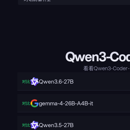
Qwen3-Cod
看看Qwen3-Code
Qwen3.6-27B
对比
gemma-4-26B-A4B-it
对比
Qwen3.5-27B
对比