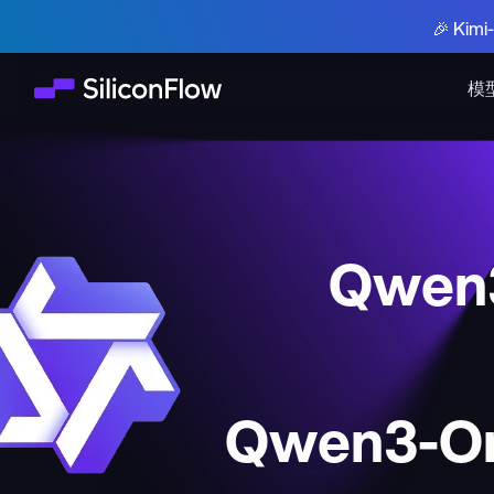
🎉 Ki
模
Qwen
Qwen3-Om