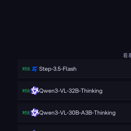
看
Step-3.5-Flash
对比
Qwen3-VL-32B-Thinking
对比
Qwen3-VL-30B-A3B-Thinking
对比