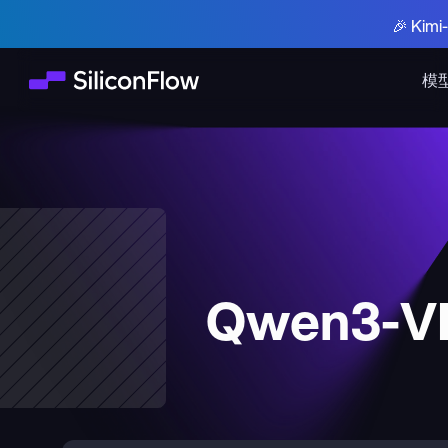
🎉 Ki
模
Qwen3-VL