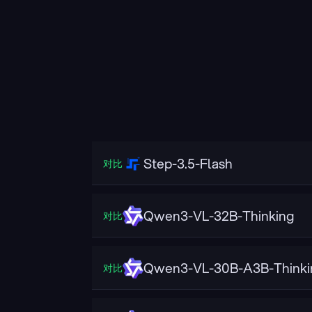
Step-3.5-Flash
对比
Qwen3-VL-32B-Thinking
对比
Qwen3-VL-30B-A3B-Thinki
对比