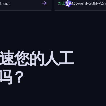
truct
Qwen3-30B-A3B
对比
加速您的人工
吗？