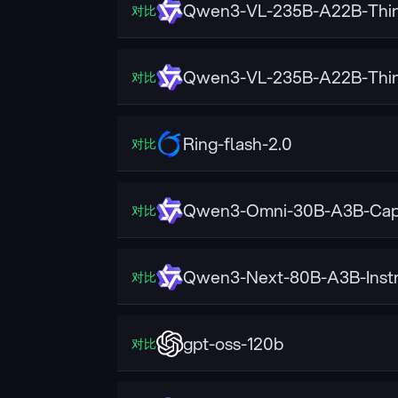
Qwen3-VL-235B-A22B-Thin
对比
Qwen3-VL-235B-A22B-Thin
对比
Ring-flash-2.0
对比
Qwen3-Omni-30B-A3B-Cap
对比
Qwen3-Next-80B-A3B-Instr
对比
gpt-oss-120b
对比