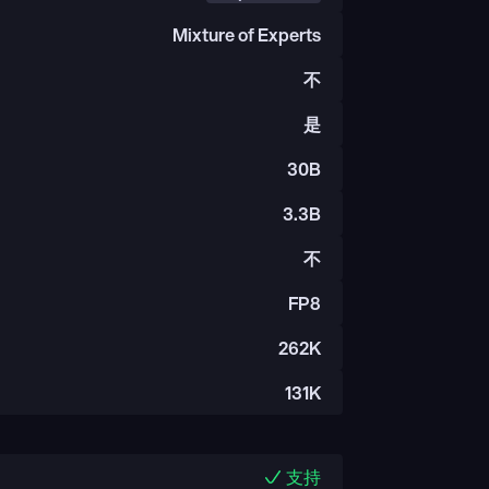
Mixture of Experts
不
是
30B
3.3B
不
FP8
262K
131K
支持