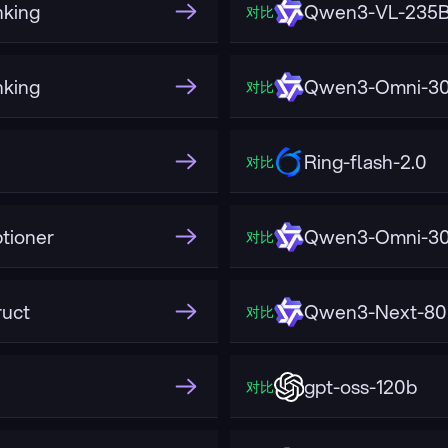
king
Qwen3-VL-235B-
对比
king
Qwen3-Omni-30B
对比
Ring-flash-2.0
对比
tioner
Qwen3-Omni-30
对比
uct
Qwen3-Next-80
对比
gpt-oss-120b
对比