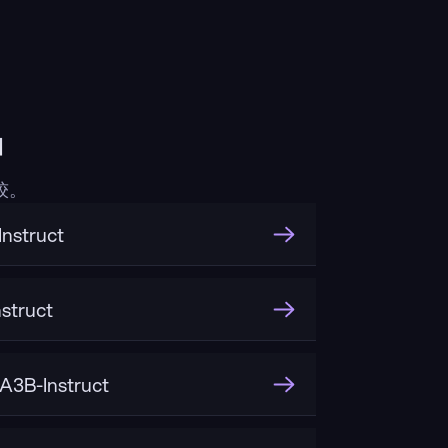
中
较。
nstruct
struct
3B-Instruct