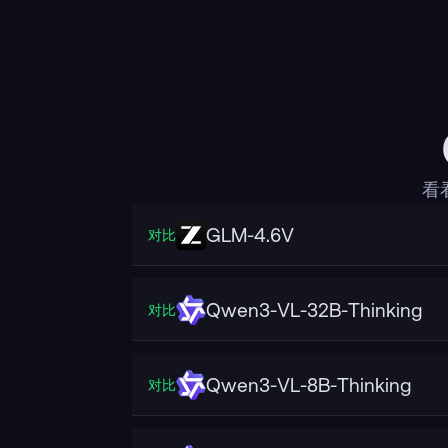
看
GLM-4.6V
对比
Qwen3-VL-32B-Thinking
对比
Qwen3-VL-8B-Thinking
对比