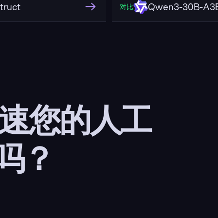
truct
Qwen3-30B-A3B
对比
加速您的人工
吗？