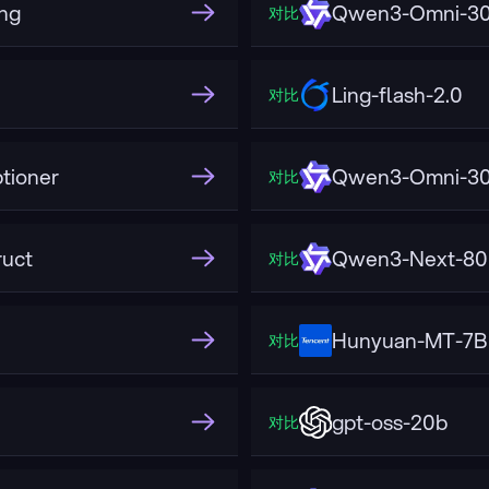
ng
Qwen3-Omni-30B
对比
Ling-flash-2.0
对比
tioner
Qwen3-Omni-30
对比
uct
Qwen3-Next-80
对比
Hunyuan-MT-7B
对比
gpt-oss-20b
对比