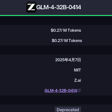
GLM-4-32B-0414
$
0.27
/ M Tokens
$
0.27
/ M Tokens
2025年4月7日
MIT
Z.ai
GLM-4-32B-0414
Deprecated