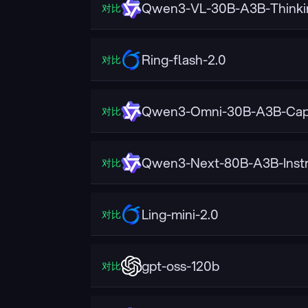
Qwen3-VL-30B-A3B-Thinki
对比
Ring-flash-2.0
对比
Qwen3-Omni-30B-A3B-Cap
对比
Qwen3-Next-80B-A3B-Instr
对比
Ling-mini-2.0
对比
gpt-oss-120b
对比