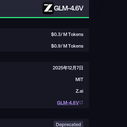
GLM-4.6V
$
0.3
/ M Tokens
$
0.9
/ M Tokens
2025年12月7日
MIT
Z.ai
GLM-4.6V
Deprecated