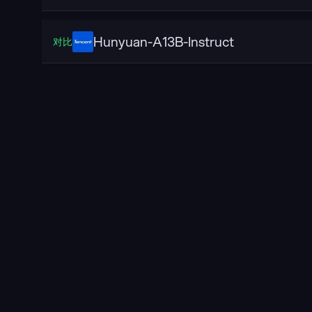
Hunyuan-A13B-Instruct
对比