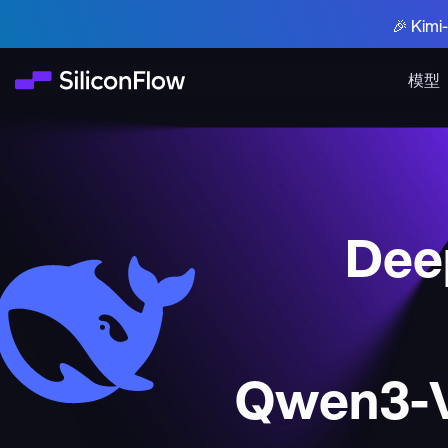
🎉 Ki
模型
Deep
Qwen3-V