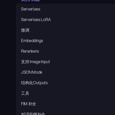
Serverless
Serverless LoRA
微调
Embeddings
Rerankers
支持 Image Input
JSON Mode
结构化Outputs
工具
FIM 补全
对话前缀补全