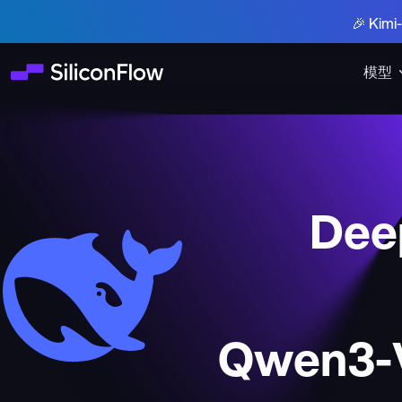
🎉 Ki
模型
Deep
Qwen3-V