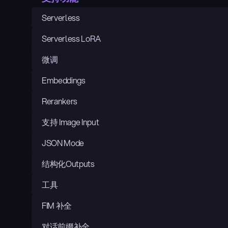
Serverless
Serverless LoRA
微调
Embeddings
Rerankers
支持 Image Input
JSON Mode
结构化Outputs
工具
FIM 补全
对话前缀补全