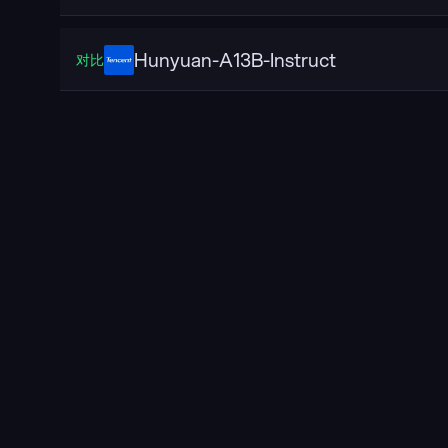
Hunyuan-A13B-Instruct
对比