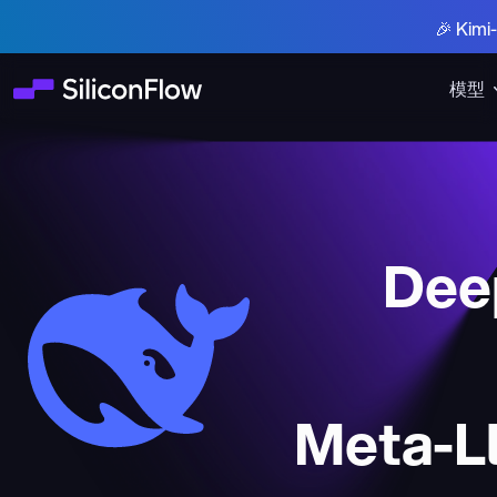
🎉 Ki
模型
Deep
Meta-Ll