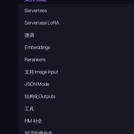
Serverless
Serverless LoRA
微调
Embeddings
Rerankers
支持 Image Input
JSON Mode
结构化Outputs
工具
FIM 补全
对话前缀补全