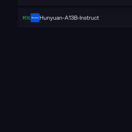
Hunyuan-A13B-Instruct
对比