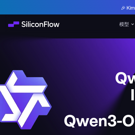
🎉 K
模型
Qw
Qwen3-Om