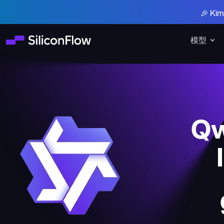
🎉 K
模型
Qw