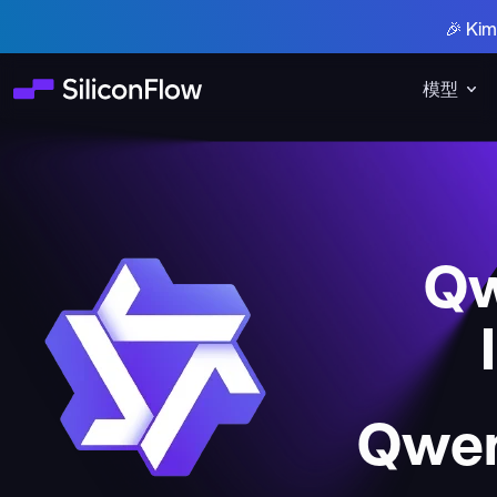
🎉 K
模型
Qw
Qwen