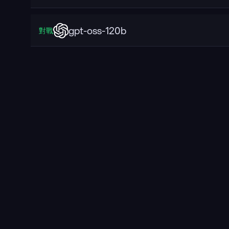
gpt-oss-120b
對戰