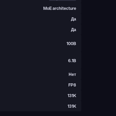
MoE architecture
Да
Да
100B
6.1B
Нет
FP8
131K
131K