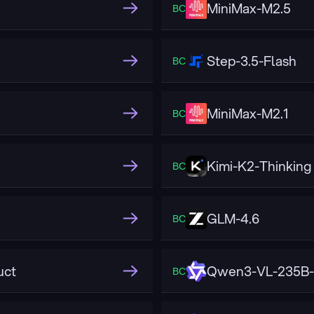
MiniMax-M2.5
ВС
Step-3.5-Flash
ВС
MiniMax-M2.1
ВС
Kimi-K2-Thinking
ВС
GLM-4.6
ВС
uct
Qwen3-VL-235B-
ВС