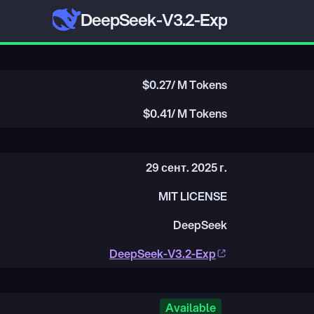
DeepSeek-V3.2-Exp
$
0.27
/ M Tokens
$
0.41
/ M Tokens
29 сент. 2025 г.
MIT LICENSE
DeepSeek
DeepSeek-V3.2-Exp
Available