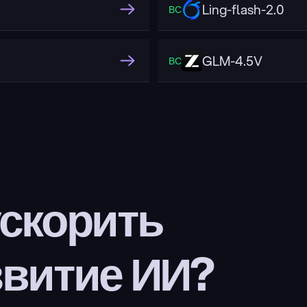
Ling-flash-2.0
ВС
GLM-4.5V
ВС
скорить 
звитие ИИ?