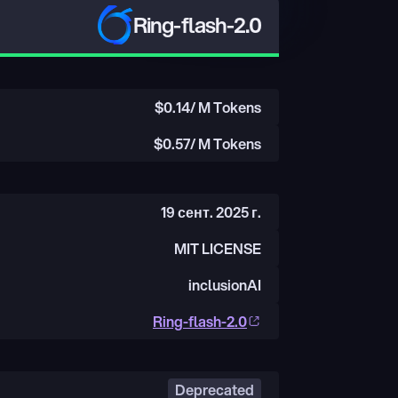
Ring-flash-2.0
$
0.14
/ M Tokens
$
0.57
/ M Tokens
19 сент. 2025 г.
MIT LICENSE
inclusionAI
Ring-flash-2.0
Deprecated