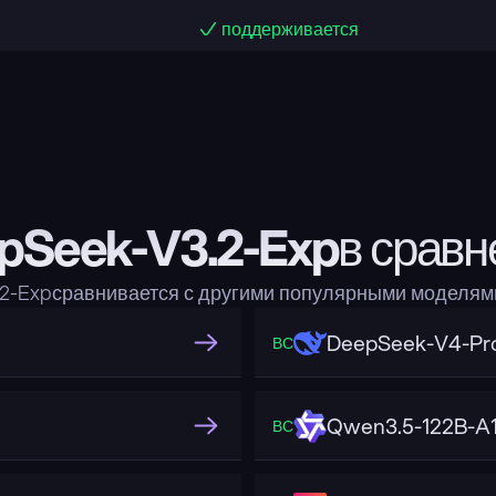
поддерживается
pSeek-V3.2-Expв сравн
.2-Expсравнивается с другими популярными моделям
DeepSeek-V4-Pr
ВС
Qwen3.5-122B-A
ВС