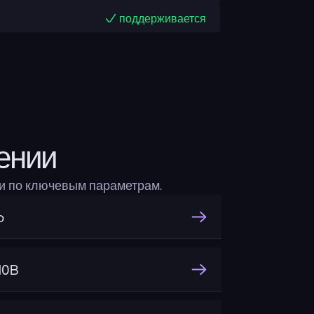
поддерживается
ении
и по ключевым параметрам.
o
10B