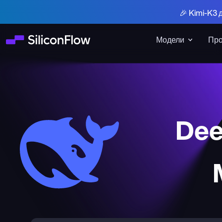
🎉 Kimi-K3 
Модели
Про
Dee