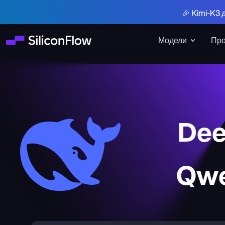
🎉 Kimi-K3 
Модели
Про
Dee
Qwe