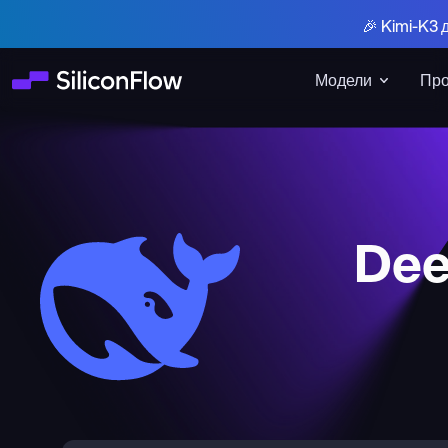
🎉 Kimi-K3 
Модели
Про
Dee