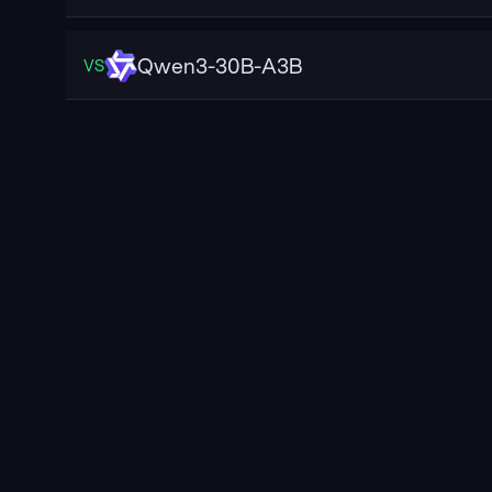
Qwen3-30B-A3B
VS