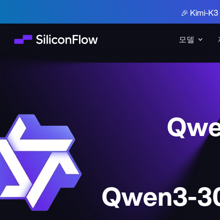
🎉 Kimi-
모델
Qwe
Qwen3-30