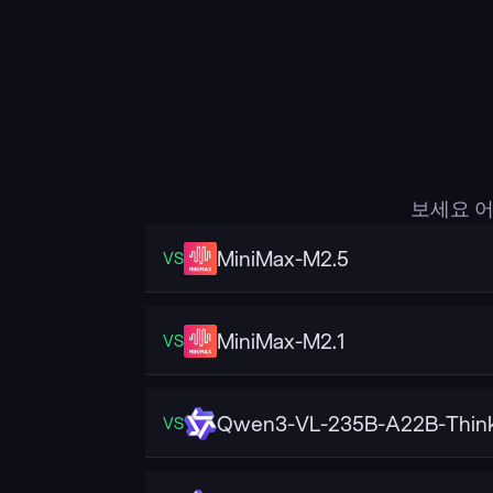
보세요 어
MiniMax-M2.5
VS
MiniMax-M2.1
VS
Qwen3-VL-235B-A22B-Think
VS