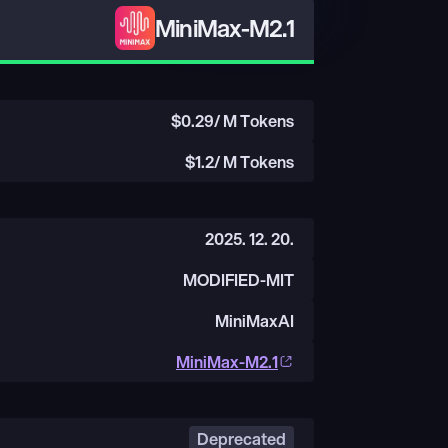
MiniMax-M2.1
$
0.29
/ M Tokens
$
1.2
/ M Tokens
2025. 12. 20.
MODIFIED-MIT
MiniMaxAI
MiniMax-M2.1
Deprecated