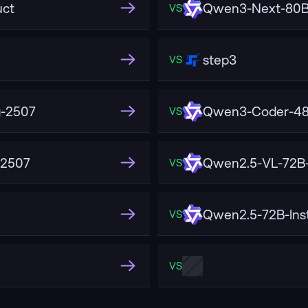
uct
Qwen3-Next-80B
VS
step3
VS
-2507
Qwen3-Coder-48
VS
-2507
Qwen2.5-VL-72B-
VS
Qwen2.5-72B-Ins
VS
VS