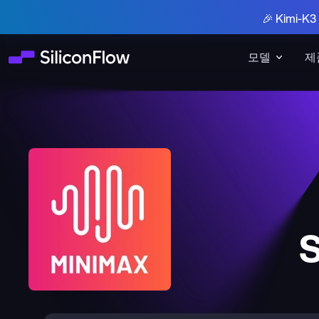
🎉 Kimi-
모델
제
S